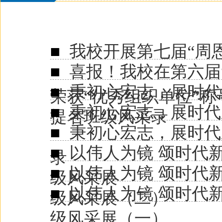
■
我校开展第七届“周
■
喜报！我校在第六届
■
秉初心宏志，展时代
荣获“优秀组织单位”称
■
秉初心宏志，展时代
提名班级风采录
■
秉初心宏志，展时代
■
以伟人为镜 颂时代
录
■
以伟人为镜 颂时代
级风采展
■
以伟人为镜 颂时代
级风采展（二）
级风采展（一）